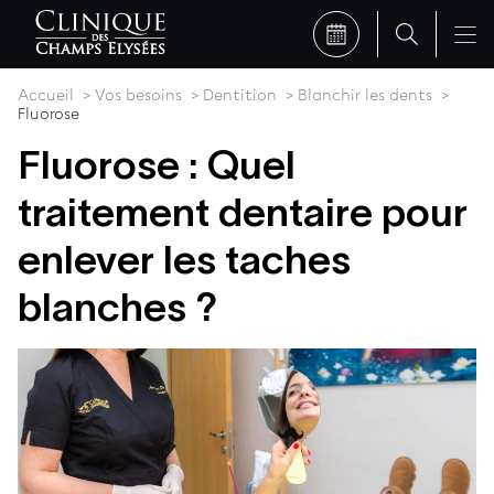
Accueil
Vos besoins
Dentition
Blanchir les dents
Fluorose
Fluorose : Quel
traitement dentaire pour
enlever les taches
blanches ?