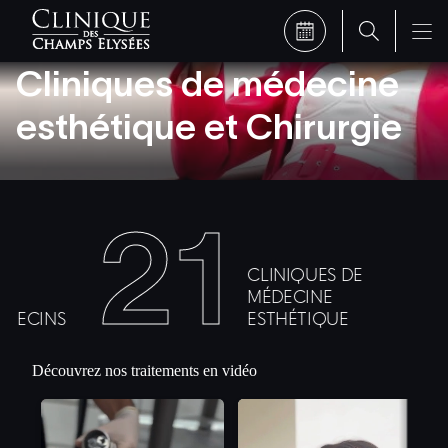
Cliniques de médecine
esthétique et Chirurgie
1
7
UES DE
CLINIQUE DE
NE
CHIRURGIE
IQUE
ESTHÉTIQUE
Découvrez nos traitements en vidéo