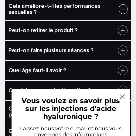
Cela améliore-t-il les performances
sexuelles ?
Peut-on retirer le produit ?
Peut-on faire plusieurs séances ?
Quel âge faut-il avoir ?
Que faire en cas de déception ?
Vous voulez en savoir plus
sur les injections d'acide
Combien de temps dure une opération de
pénoplastie à l'acide hyaluronique ?
hyaluronique ?
Laissez-nous votre e-mail et nous vous
Quel est le prix d'une pénoplastie par acide
enverrons des informations