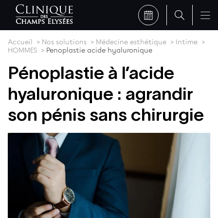
Accueil
Nos solutions
Médecine esthétique
Intime
HOMMES
Penoplastie acide hyaluronique
Pénoplastie à l’acide
hyaluronique : agrandir
son pénis sans chirurgie