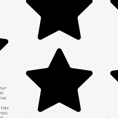
pour
et
ive.
 très
mais
nt