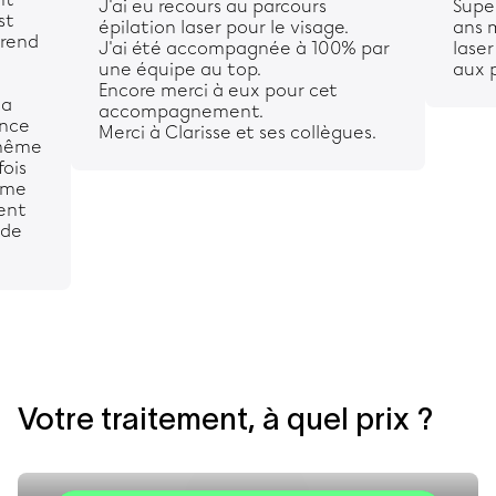
J'ai eu recours au parcours
Super
st
épilation laser pour le visage.
ans 
prend
J'ai été accompagnée à 100% par
laser
une équipe au top.
aux p
Encore merci à eux pour cet
la
accompagnement.
ance
Merci à Clarisse et ses collègues.
 même
fois
isme
ment
nde
Votre traitement, à quel prix ?