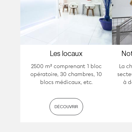
Les locaux
Not
2500 m² comprenant 1 bloc
La ch
opératoire, 30 chambres, 10
secte
blocs médicaux, etc.
à d
DÉCOUVRIR