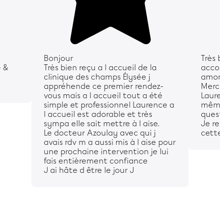
Bonjour
Très 
e &
Très bien reçu a l accueil de la
acco
clinique des champs Élysée j
amon
appréhende ce premier rendez-
Merc
vous mais a l accueil tout a été
Laure
simple et professionnel Laurence a
même
l accueil est adorable et très
ques
sympa elle sait mettre à l aise.
Je r
Le docteur Azoulay avec qui j
cette
avais rdv m a aussi mis à l aise pour
une prochaine intervention je lui
fais entièrement confiance
J ai hâte d être le jour J