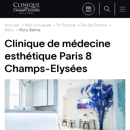
Accueil
Nos cliniques
En France
Île-de-France
Paris
Paris 8ème
Clinique de médecine
esthétique Paris 8
Champs-Elysées