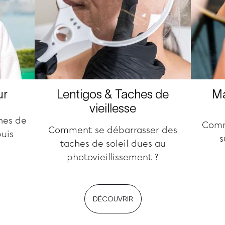
ur
Lentigos & Taches de
Ma
vieillesse
hes de
Comm
Comment se débarrasser des
uis
s
taches de soleil dues au
photovieillissement ?
DÉCOUVRIR