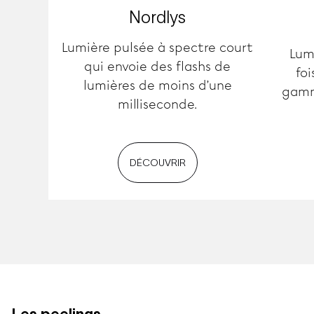
Nordlys
Lumière pulsée à spectre court
Lumi
qui envoie des flashs de
foi
lumières de moins d’une
gamm
milliseconde.
DÉCOUVRIR
Les peelings