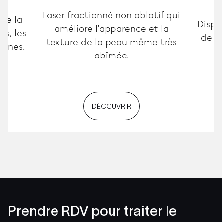
Laser fractionné non ablatif qui
 de la
Dispos
améliore l’apparence et la
es, les
de c
texture de la peau même très
runes.
abîmée.
DÉCOUVRIR
Prendre RDV pour traiter le