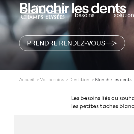
Blanchir les dents
Vos
Nos
besoins
solutio
PRENDRE RENDEZ-VOUS
Accueil
Vos besoins
Dentition
Blanchir les dents
Les besoins liés au souh
les petites taches blanc