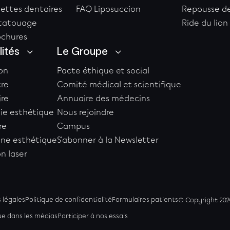
cettes dentaires
FAQ Liposuccion
Repousse d
étatouage
Ride du lion
ochures
lités
Le Groupe
on
Pacte éthique et social
tre
Comité médical et scientifique
ire
Annuaire des médecins
gie esthétique
Nous rejoindre
re
Campus
ne esthétique
S'abonner à la Newsletter
on laser
 légales
Politique de confidentialité
Formulaires patients
© Copyright 20
ue dans les médias
Participer à nos essais