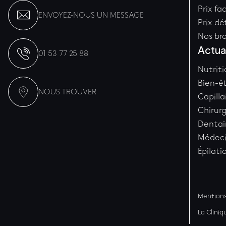
Prix fa
ENVOYEZ-NOUS UN MESSAGE
Prix d
Nos br
Actua
01 53 77 25 88
Nutriti
Bien-ê
NOUS TROUVER
Capilla
Chirur
Dentai
Médeci
Épilati
Mentions
La Cliniq