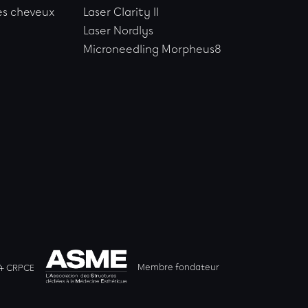
es cheveux
Laser Clarity II
Laser Nordlys
Microneedling Morpheus8
Membre fondateur
24 CRPCE