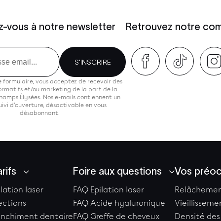
ez-vous à notre newsletter
Retrouvez notre co
S'INSCRIRE
 formulaire, vous acceptez de recevoir des
rmatifs et/ou marketing de la part de la
hamps Élysées. Nos e-mails contiennent un
suivi d'ouverture, désactivable en vous
désabonnant.
rifs
Foire aux questions
Vos préo
ilation laser
FAQ Epilation laser
Relâchemen
jections
FAQ Acide hyaluronique
Vieillissem
lanchiment dentaire
FAQ Greffe de cheveux
Densité des