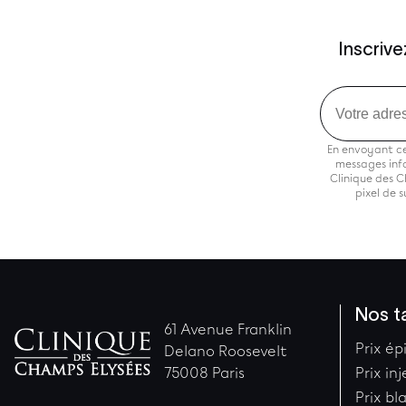
Inscriv
Email
En envoyant ce
messages info
Clinique des C
pixel de 
Nos ta
61 Avenue Franklin
Prix ép
Delano Roosevelt
75008 Paris
Prix in
Prix b