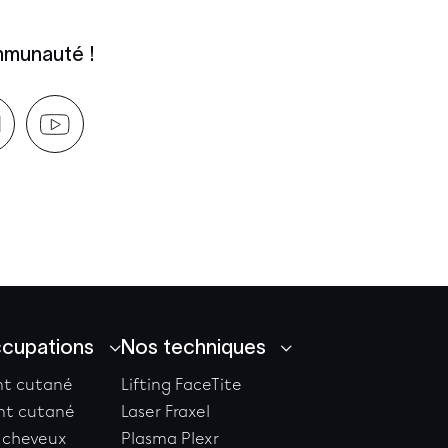
mmunauté !
ccupations
Nos techniques
t cutané
Lifting FaceTite
ent cutané
Laser Fraxel
 cheveux
Plasma Plexr