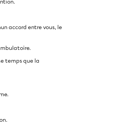
ention.
un accord entre vous, le
 ambulatoire.
ême temps que la
sme.
on.