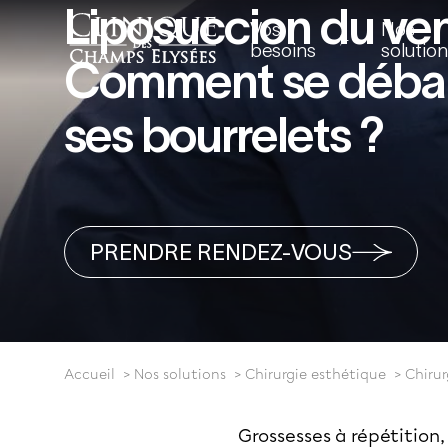
Liposuccion du ven
Vos
Nos
besoins
solutio
Comment se débar
ses bourrelets ?
PRENDRE RENDEZ-VOUS
Accueil
Nos solutions
Chirurgie esthétique
Chirur
Grossesses à répétition