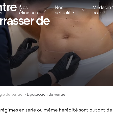
tre :
Nos
Nos
Médecin ?
ns
cliniques
actualités
nous !
rasser de
gie du ventre
Liposuccion du ventre
, régimes en série ou même hérédité sont autant de