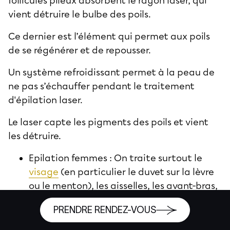
follicules pileux absorbent le rayon laser, qui
vient détruire le bulbe des poils.
Ce dernier est l’élément qui permet aux poils
de se régénérer et de repousser.
Un système refroidissant permet à la peau de
ne pas s’échauffer pendant le traitement
d'épilation laser.
Le laser capte les pigments des poils et vient
les détruire.
Epilation femmes : On traite surtout le
visage
(en particulier le duvet sur la lèvre
ou le menton), les aisselles, les avant-bras,
le maillot et les jambes. La patiente peut
PRENDRE RENDEZ-VOUS
choisir de faire épiler seulement ses demi-
cuisses et opter pour diverses formes pour