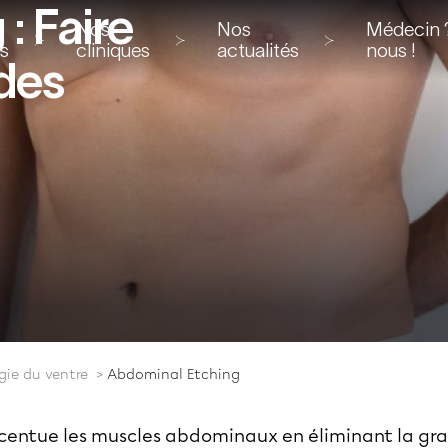
: Faire
Nos
Nos
Médecin ?
ns
cliniques
actualités
nous !
 des
gie du ventre
Abdominal Etching
entue les muscles abdominaux en éliminant la grais