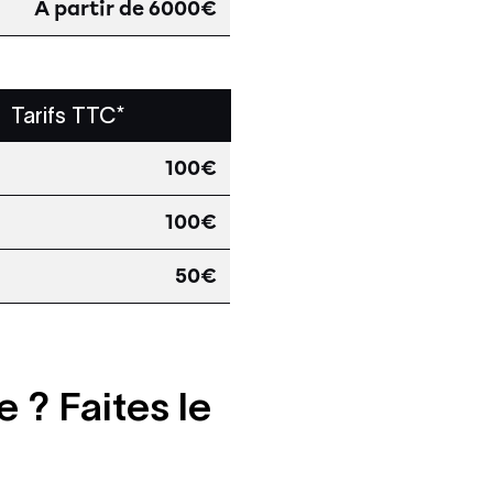
A partir de 6000€
Tarifs TTC*
100€
100€
50€
 ? Faites le