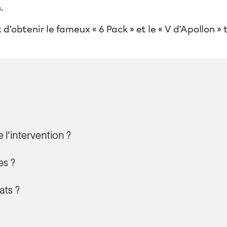
n.
’obtenir le fameux « 6 Pack » et le « V d’Apollon »
l'intervention ?
es ?
ats ?
?