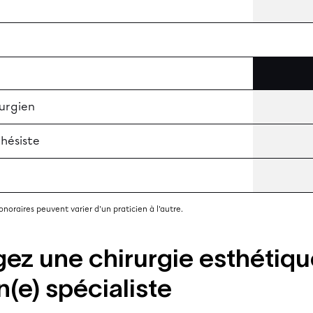
rurgien
thésiste
 honoraires peuvent varier d'un praticien à l'autre.
ez une chirurgie esthétique
n(e) spécialiste