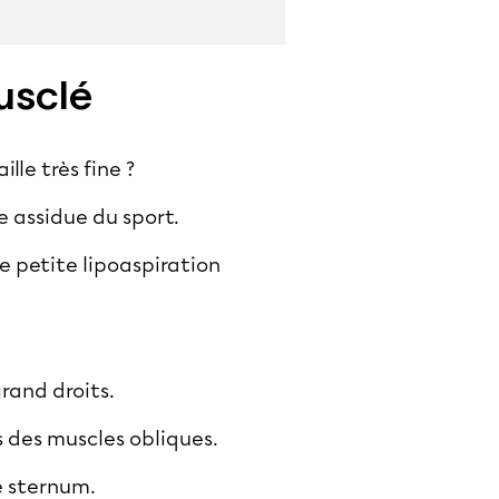
musclé
lle très fine ?
e assidue du sport.
e petite lipoaspiration
rand droits.
s des muscles obliques.
le sternum.