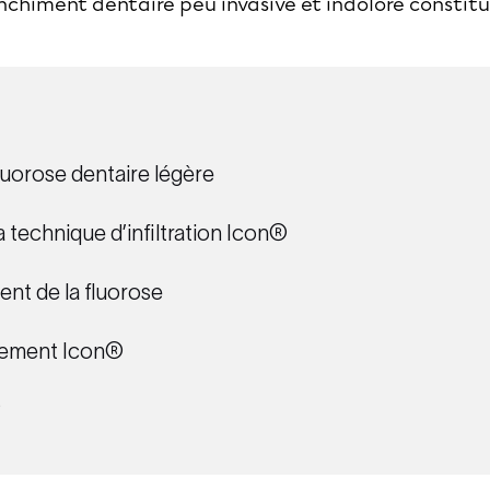
nchiment dentaire
peu invasive et indolore constit
fluorose dentaire légère
 technique d’infiltration Icon®
ent de la fluorose
itement Icon®
?