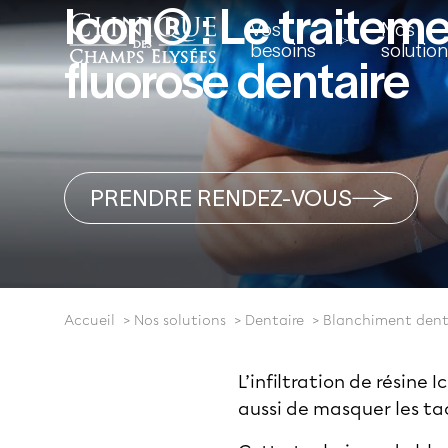
Icon® : Le traiteme
Vos
Nos
besoins
solutio
fluorose dentaire
PRENDRE RENDEZ-VOUS
Accueil
Nos solutions
Dentaire
Blanchiment dent
L’infiltration de résin
aussi de masquer les tac