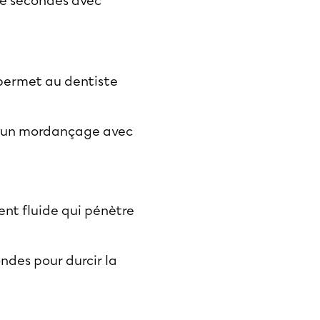
nte secondes avec
t permet au dentiste
ait un mordançage avec
ent fluide qui pénètre
ndes pour durcir la