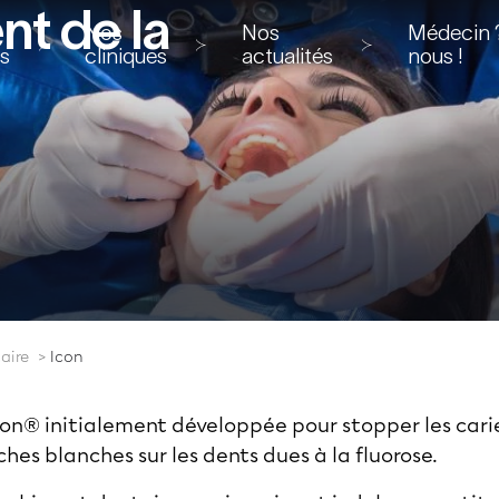
nt de la
Nos
Nos
Médecin ?
ns
cliniques
actualités
nous !
aire
Icon
e Icon® initialement développée pour stopper les ca
hes blanches sur les dents dues à la fluorose.