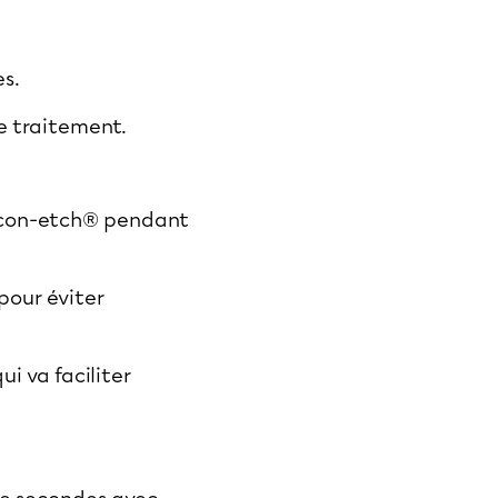
es.
e traitement.
 Icon-etch® pendant
 pour éviter
i va faciliter