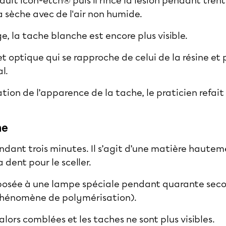
oduit Icon-etch® puis il rince la lésion pendant tre
a sèche avec de l'air non humide.
, la tache blanche est encore plus visible.
et optique qui se rapproche de celui de la résine e
al.
cation de l’apparence de la tache, le praticien ref
ne
pendant trois minutes. Il s’agit d’une matière hautem
a dent pour le sceller.
xposée à une lampe spéciale pendant quarante seco
phénomène de polymérisation).
alors comblées et les taches ne sont plus visibles.