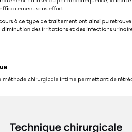
traitement au laser ou par radiofréquence, la laxit
 efficacement sans effort.
urs à ce type de traitement ont ainsi pu retrouver 
diminution des irritations et des infections urinair
que
e méthode chirurgicale intime permettant de rétréc
Technique chirurgicale