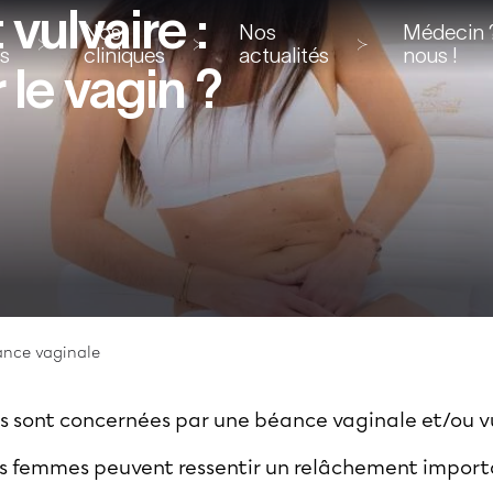
vulvaire :
Nos
Nos
Médecin ?
ns
cliniques
actualités
nous !
le vagin ?
nce vaginale
s sont concernées par une béance vaginale et/ou v
es femmes peuvent ressentir un relâchement importa