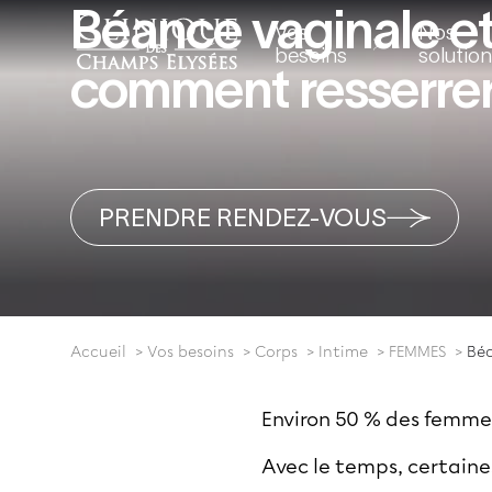
Béance vaginale et 
Vos
Nos
besoins
solutio
comment resserrer 
PRENDRE RENDEZ-VOUS
Accueil
Vos besoins
Corps
Intime
FEMMES
Béa
Environ 50 % des femme
Avec le temps, certain