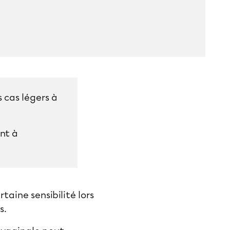
 cas légers à
nt à
taine sensibilité lors
s.