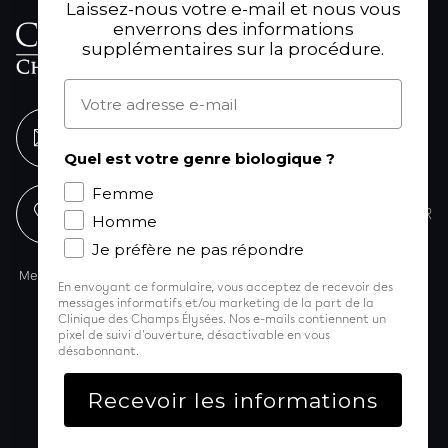
Laissez-nous votre e-mail et nous vous
61 Avenue Franklin Delano
enverrons des informations
Roosevelt
supplémentaires sur la procédure.
75008 Paris
Adresse e-mail
ENVOYEZ-NOUS UN MESSAGE
Quel est votre genre biologique ?
Femme
01 53 77 25 88
NOUS TROUVER
Homme
Je préfère ne pas répondre
Mentions légales
Politique de confidentialité
Formulaires patients
En envoyant ce formulaire, vous acceptez de recevoir des
© Copyright 2024 CRPCE
messages informatifs et/ou marketing de la part de la
Clinique des Champs Élysées. Nos e-mails contiennent un
Membre fondateur
pixel de suivi d'ouverture, désactivable en vous
désabonnant.
La Clinique dans les médias
Participer à nos essais
Recevoir les informations
PRENDRE RENDEZ-VOUS