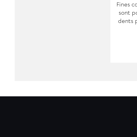
Fines c
sont p
dents p