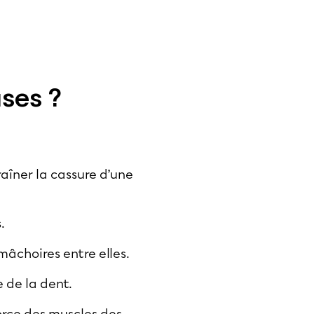
uses ?
raîner la cassure d’une
.
mâchoires entre elles.
e de la dent.