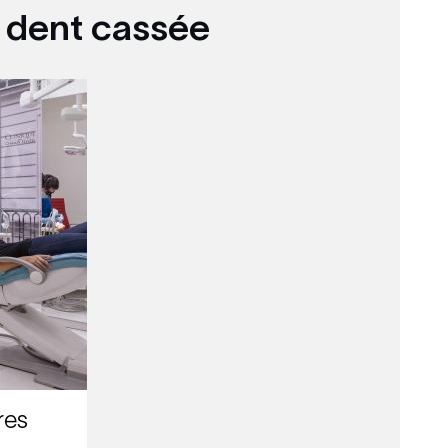
e dent cassée
res