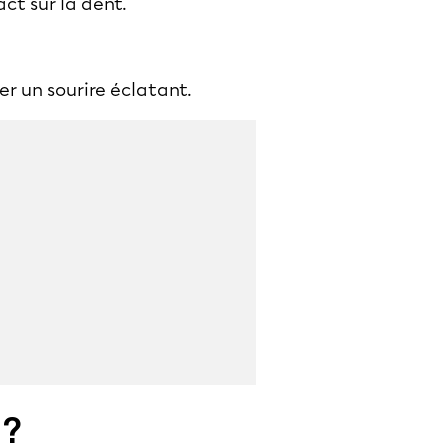
act sur la dent.
r un sourire éclatant.
 ?