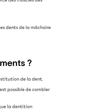
force des muscles des
des dents de la mâchoire
ements ?
nstitution de la dent.
 est possible de combler
que la dentition