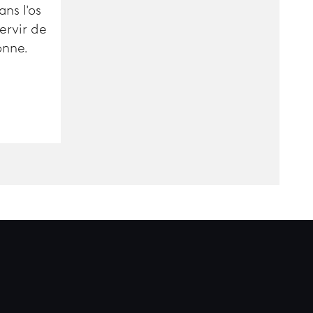
ns l'os
ervir de
onne.