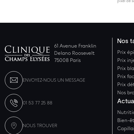
pixel de 
Nos ta
61 Avenue Franklin
Prix ép
Delano Roosevelt
75008 Paris
Prix in
Prix b
Prix fa
ENVOYEZ-NOUS UN MESSAGE
Prix d
Nos br
Actua
01 53 77 25 88
Nutriti
Bien-ê
NOUS TROUVER
Capilla