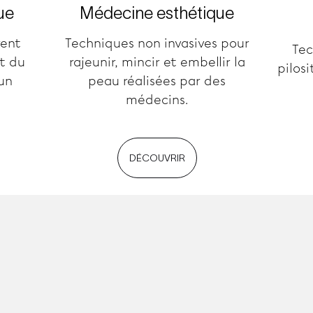
ue
Médecine esthétique
rent
Techniques non invasives pour
Tec
t du
rajeunir, mincir et embellir la
pilosi
un
peau réalisées par des
médecins.
DÉCOUVRIR