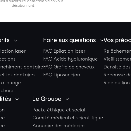
suivi d'ouverture, désactivable en vous
désabonnant.
rifs
Foire aux questions
Vos préo
ilation laser
FAQ Epilation laser
Relâchemen
jections
FAQ Acide hyaluronique
Vieillissem
lanchiment dentaire
FAQ Greffe de cheveux
Densité des
cettes dentaires
FAQ Liposuccion
Repousse d
étatouage
Ride du lion
ochures
lités
Le Groupe
on
Pacte éthique et social
tre
Comité médical et scientifique
ire
Annuaire des médecins