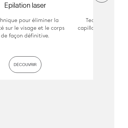
Epilation laser
Capillaire
hnique pour éliminer la
Techniques d’im
té sur le visage et le corps
capillaires et soins c
de façon définitive.
associés.
DÉCOUVRIR
DÉCOUVRIR