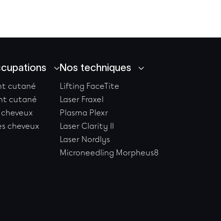
ccupations
Nos techniques
t cutané
Lifting FaceTite
ent cutané
Laser Fraxel
 cheveux
Plasma Plexr
es cheveux
Laser Clarity II
Laser Nordlys
Microneedling Morpheus8