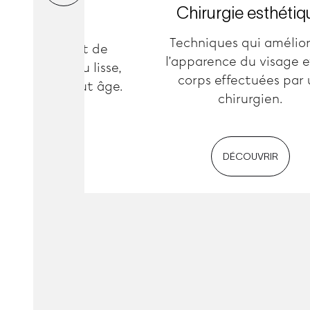
Bien-être
Chirurgie esthétiq
Techniques qui amélio
 médicaux haut de
l’apparence du visage e
oir une peau lisse,
corps effectuées par 
 radieuse à tout âge.
chirurgien.
DÉCOUVRIR
DÉCOUVRIR