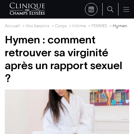
Accueil
Vos besoins
Corps
Intime
FEMMES
Hymen
Hymen : comment
retrouver sa virginité
après un rapport sexuel
?