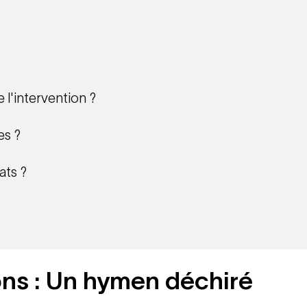
l'intervention ?
es ?
ats ?
?
ons : Un hymen déchiré