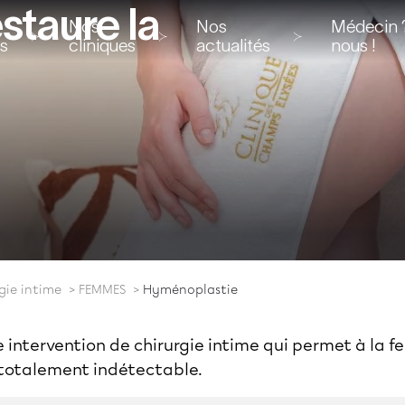
staure la
Nos
Nos
Médecin ?
ns
cliniques
actualités
nous !
gie intime
FEMMES
Hyménoplastie
 intervention de chirurgie intime qui permet à la 
totalement indétectable.