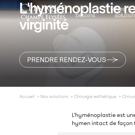
L'hyménoplastie re
Vos
Nos
besoins
solutio
virginité
PRENDRE RENDEZ-VOUS
Accueil
Nos solutions
Chirurgie esthétique
Chirur
L’hyménoplastie est une
hymen intact de façon 