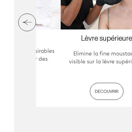
Oreilles
Lèvre supérieur
les poils indésirables
Elimine la fine mousta
érieur et autour des
visible sur la lèvre supér
oreilles.
DÉCOUVRIR
DÉCOUVRIR