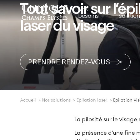
Tout savoir sur l’épi
Vos
Nos
besoins
solutio
laser du visage
PRENDRE RENDEZ-VOUS
Accueil
Nos solutions
Epilation laser
Epilation vi
La pilosité sur le visa
La présence d’une fine