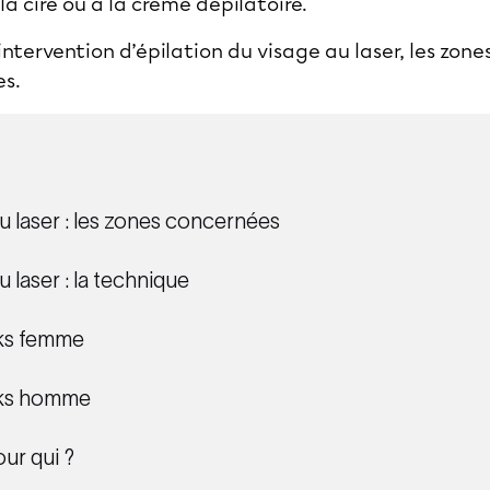
la cire ou à la crème dépilatoire.
intervention d’épilation du visage au laser, les zone
s.
au laser : les zones concernées
u laser : la technique
ks femme
cks homme
our qui ?