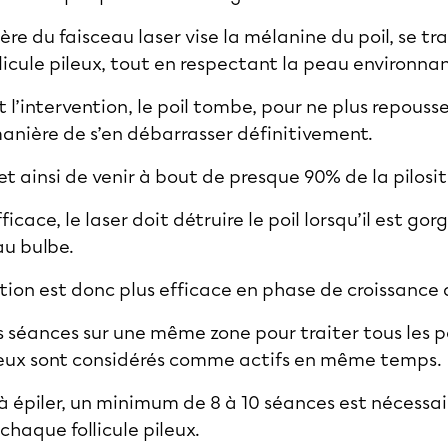
ière du faisceau laser vise la mélanine du poil, se t
ollicule pileux, tout en respectant la peau environna
t l’intervention, le poil tombe, pour ne plus repousser
manière de s’en débarrasser définitivement.
et ainsi de venir à bout de presque 90% de la pilosi
cace, le laser doit détruire le poil lorsqu’il est go
 au bulbe.
ion est donc plus efficace en phase de croissance d
s séances sur une même zone pour traiter tous les po
pileux sont considérés comme actifs en même temps.
 à épiler, un minimum de 8 à 10 séances est nécessai
chaque follicule pileux.