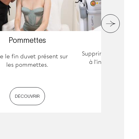
Pommettes
Oreilles
Supprime les poils in
e le fin duvet présent sur
à l'intérieur et au
les pommettes.
oreilles.
DÉCOUVRIR
DÉCOUVRIR