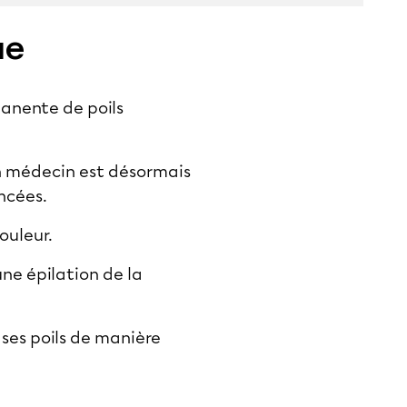
ue
manente de poils
un médecin est désormais
ncées.
douleur.
ne épilation de la
ses poils de manière