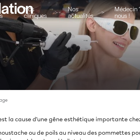
lation
Nos
Nos
Médecin ?
ns
cliniques
actualités
nous !
sage
ge est la cause d’une gêne esthétique importante ch
 moustache ou de poils au niveau des pommettes po