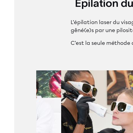
Épilation d
L’épilation laser du vis
gêné(e)s par une pilosi
C’est la seule méthode q