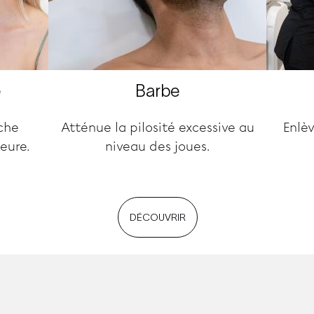
e
Barbe
che
Atténue la pilosité excessive au
Enlèv
ieure.
niveau des joues.
DÉCOUVRIR