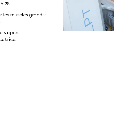
 à 28.
 les muscles grands-
.
ois après
catrice.