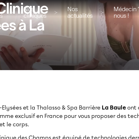
Clinique
Nos
Nos
Médecin ?
ns
cliniques
actualités
nous !
es à La
Elysées et la Thalasso & Spa Barrière
La Baule
ont 
mme exclusif en France pour vous proposer des tec
et le corps.
inique des Champs est équipé de technologies dernie