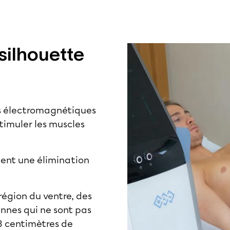
silhouette
es électromagnétiques
timuler les muscles
ment une élimination
région du ventre, des
onnes qui ne sont pas
 3 centimètres de