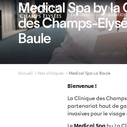
Medical Spa by la 
Vos
Nos
besoins
solutio
des Champs-Elysé
Baule
Accueil
Nos cliniques
Medical Spa La Baule
Bienvenue !
La Clinique des Champs-
partenariat haut de ga
invasives pour le visage 
Le
Medical Spa
by La Cl