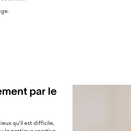
age.
sement par le
x qu’il est difficile,