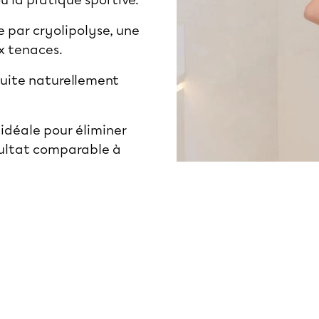
u la pratique sportive.
 par cryolipolyse, une
ux tenaces.
nsuite naturellement
 idéale pour éliminer
ésultat comparable à