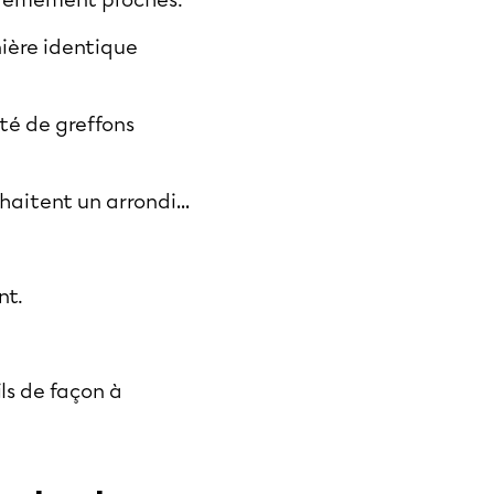
extrêmement proches.
nière identique
ité de greffons
uhaitent un arrondi…
nt.
ls de façon à