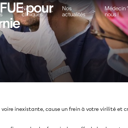
 FUE pour
Nos
Nos
Médecin ?
ns
cliniques
actualités
nous !
rnie
oire inexistante, cause un frein à votre virilité et 