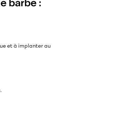
de barbe :
uque et à implanter au
.