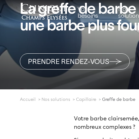
La greffe de barbe
Vos
Nos
besoins
solutio
une barbe plus fou
PRENDRE RENDEZ-VOUS
Accueil
Nos solutions
Capillaire
Greffe de barbe
Votre barbe clairsemée, v
nombreux complexes ?