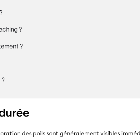
?
aching ?
tement ?
 ?
 durée
oloration des poils sont généralement visibles immé