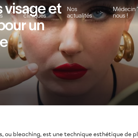
 visage et
Nos
Nos
Médecin ?
ns
cliniques
actualités
nous !
 pour un
le
ls, ou bleaching, est une technique esthétique de pl