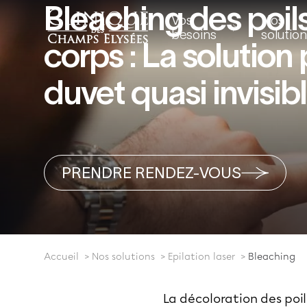
Bleaching des poils
Vos
Nos
besoins
solutio
corps : La solution
duvet quasi invisib
PRENDRE RENDEZ-VOUS
Accueil
Nos solutions
Epilation laser
Bleaching
La décoloration des poi