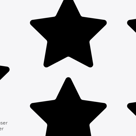
aser
er