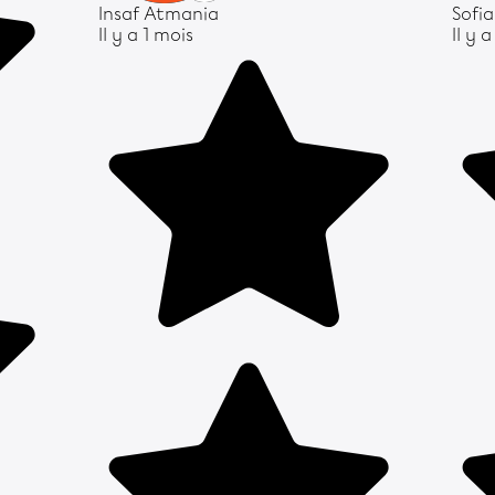
Insaf Atmania
Sofia
Il y a 1 mois
Il y 