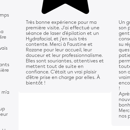
temps
Très bonne expérience pour ma
Un g
première visite. J’ai effectué une
son p
ma
séance de laser d’épilation et un
genti
ire
Hydrafacial, et j’en suis très
conse
contente. Merci à Faustine et
su r
vais
Razane pour leur accueil, leur
ques
douceur et leur professionnalisme.
patie
Elles sont souriantes, attentives et
perm
nants
mettent tout de suite en
tout
mière
confiance. C’était un vrai plaisir
son 
d’être prise en charge par elles. À
vrai
bientôt !
encor
!
 m’a
Après
nouv
bonh
up
Merci
ceur
nos 