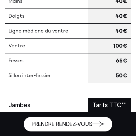
40€
Mains
40€
Doigts
40€
Ligne médiane du ventre
100€
Ventre
65€
Fesses
50€
Sillon inter-fessier
Jambes
Tarifs TTC**
150€
Cuisses
PRENDRE RENDEZ-VOUS
140€
Demi-jambes