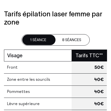
Tarifs épilation laser femme par
zone
1 SÉANCE
8 SÉANCES
Visage
Tarifs TTC**
50€
Front
40€
Zone entre les sourcils
40€
Pommettes
40€
Lèvre supérieure