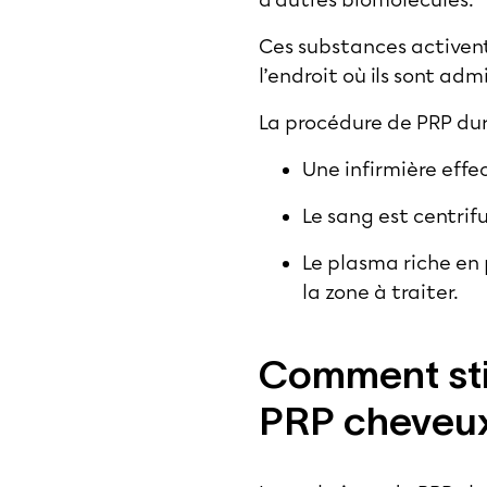
d’autres biomolécules.
Ces substances activent
l’endroit où ils sont adm
La procédure de PRP dur
Une infirmière effe
Le sang est centrif
Le plasma riche en p
la zone à traiter.
Comment sti
PRP cheveux