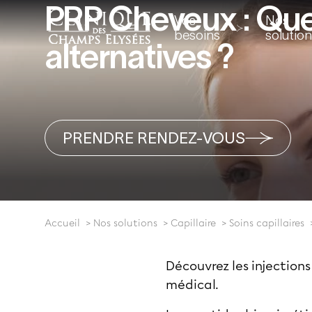
PRP Cheveux : Que
Vos
Nos
besoins
solutio
alternatives ?
PRENDRE RENDEZ-VOUS
Accueil
Nos solutions
Capillaire
Soins capillaires
Découvrez les injection
médical.