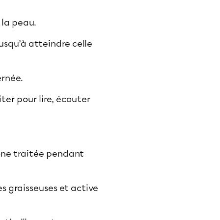
 la peau.
usqu’à atteindre celle
ernée.
er pour lire, écouter
zone traitée pendant
es graisseuses et active