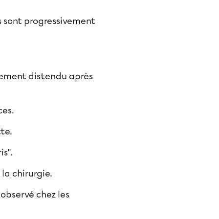
is sont progressivement
èrement distendu après
ces.
tte.
is".
la chirurgie.
 observé chez les