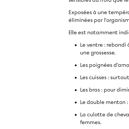
sensibles au froid que le
Exposées à une températ
éliminées par l'organism
Elle est notamment indiq
Le ventre : rebondi
une grossesse.
Les poignées d’amour
Les cuisses : surtou
Les bras : pour dimi
Le double menton : p
La culotte de cheva
femmes.