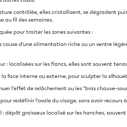
s autres tissus.
ure contrôlée, elles cristallisent, se dégradent pu
e au fil des semaines.
uée pour traiter les zones suivantes :
 à cause d'une alimentation riche ou un ventre lég
 : localisées sur les flancs, elles sont souvent tena
t la face interne ou externe, pour sculpter la silhoue
nuer l’effet de relâchement ou les "bras chauve-sour
our redéfinir l'ovale du visage, sans avoir recours à 
l : dépôt graisseux localisé sur les hanches, souvent