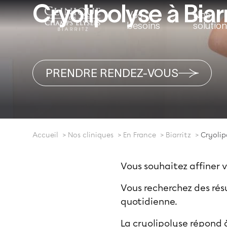
Cryolipolyse à Biarr
Vos
Nos
besoins
solutio
PRENDRE RENDEZ-VOUS
Accueil
Nos cliniques
En France
Biarritz
Cryolip
Vous souhaitez affiner v
Vous recherchez des résu
quotidienne.
La cryolipolyse répond à