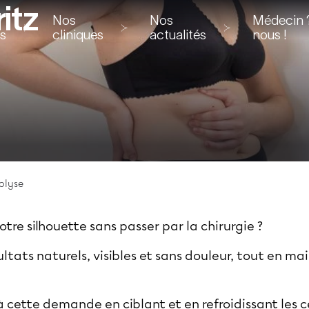
itz
Nos
Nos
Médecin ?
ns
cliniques
actualités
nous !
olyse
otre silhouette sans passer par la chirurgie ?
ltats naturels, visibles et sans douleur, tout en ma
 cette demande en ciblant et en refroidissant les ce