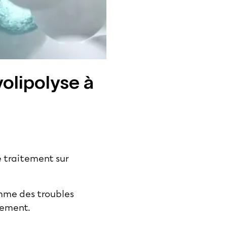
olipolyse à
e traitement sur
omme des troubles
itement.