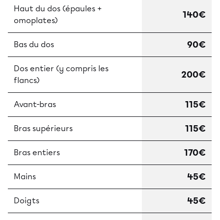
Haut du dos (épaules +
140€
omoplates)
90€
Bas du dos
Dos entier (y compris les
200€
flancs)
115€
Avant-bras
115€
Bras supérieurs
170€
Bras entiers
45€
Mains
45€
Doigts