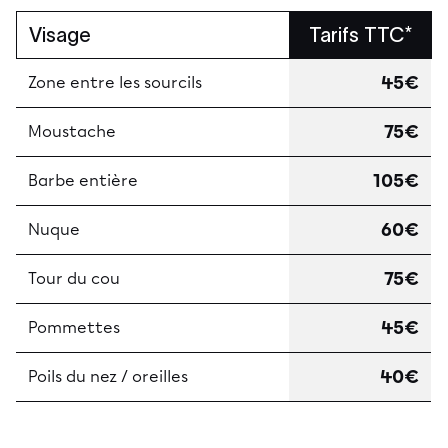
Visage
Tarifs TTC*
45€
Zone entre les sourcils
75€
Moustache
105€
Barbe entière
60€
Nuque
75€
Tour du cou
45€
Pommettes
40€
Poils du nez / oreilles