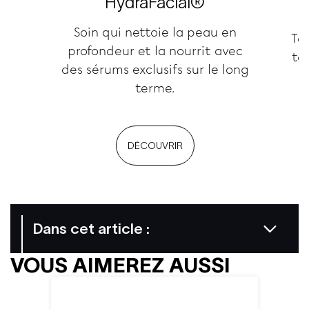
HydraFacial®
Soin qui nettoie la peau en
Te
profondeur et la nourrit avec
tex
des sérums exclusifs sur le long
l
terme.
DÉCOUVRIR
Dans cet article :
VOUS AIMEREZ AUSSI