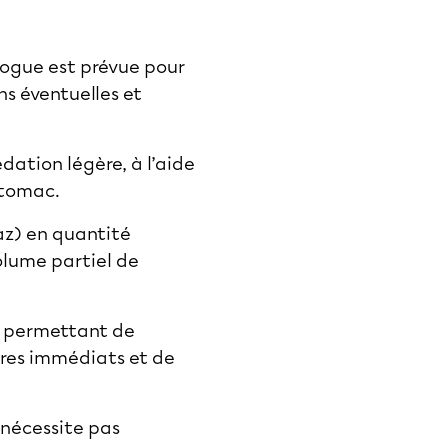
logue est prévue pour
ns éventuelles et
dation légère, à l’aide
stomac.
az) en quantité
olume partiel de
e, permettant de
aires immédiats et de
 nécessite pas