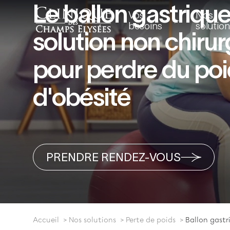
Le ballon gastrique
Vos
Nos
besoins
solutio
solution non chirur
pour perdre du poi
d'obésité
PRENDRE RENDEZ-VOUS
Accueil
Nos solutions
Perte de poids
Ballon gastr