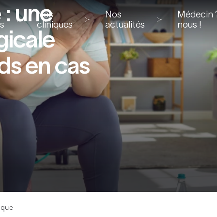
 : une
Nos
Nos
Médecin ?
ns
cliniques
actualités
nous !
gicale
ds en cas
ique