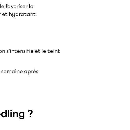
e favoriser la
r et hydratant.
on s’intensifie et le teint
nt semaine après
edling ?