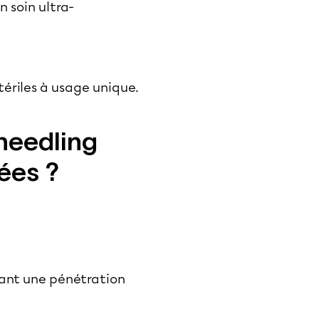
n soin ultra-
tériles à usage unique.
needling
ées ?
sant une pénétration