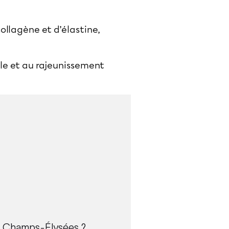
ollagène et d’élastine,
lle et au rajeunissement
des Champs-Élysées ?