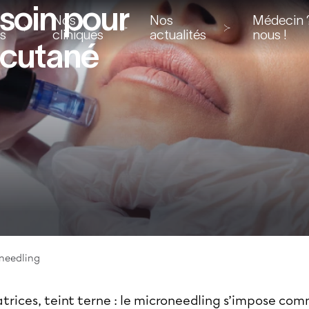
 soin pour
Nos
Nos
Médecin ?
ns
cliniques
actualités
nous !
 cutané
needling
catrices, teint terne : le microneedling s’impose co