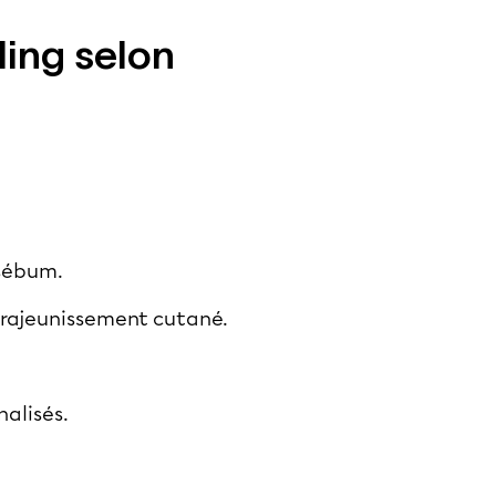
ling selon
 sébum.
e rajeunissement cutané.
nalisés.