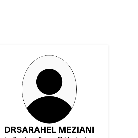
DR
SARAH
EL MEZIANI