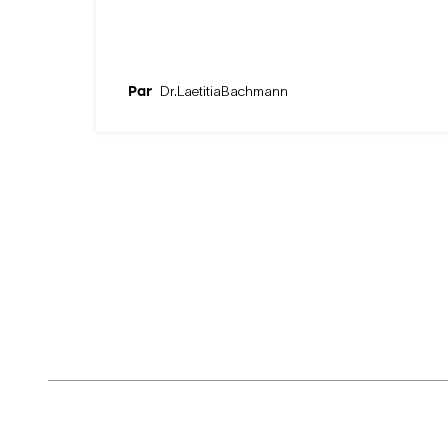
Par
Dr.
Laetitia
Bachmann