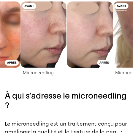
Microneedling
Microne
À qui s’adresse le microneedling
?
Le microneedling est un traitement conçu pour
améliorer la qualité et la texture de la peau :