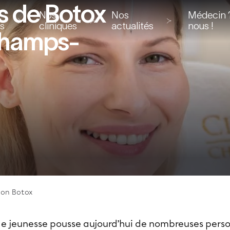
ns de Botox
Nos
Nos
Médecin ?
ns
cliniques
actualités
nous !
 Champs-
ion Botox
de jeunesse pousse aujourd’hui de nombreuses pers