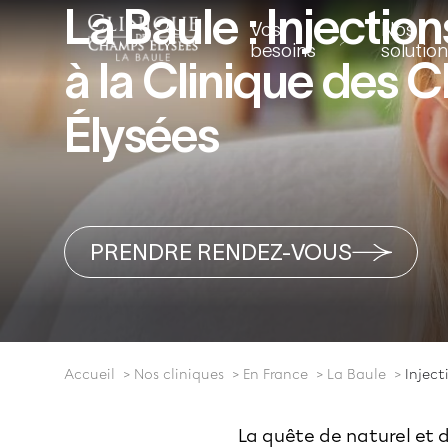
La Baule : Injectio
Vos
Nos
besoins
solutio
à la Clinique des
Élysées
PRENDRE RENDEZ-VOUS
Accueil
Nos cliniques
En France
La Baule
Inject
La quête de naturel et 