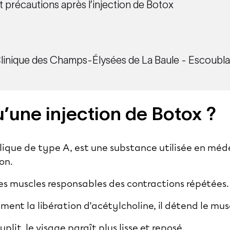
t précautions après l’injection de Botox
?
 Clinique des Champs-Élysées de La Baule - Escoubla
’une injection de Botox ?
ulique de type A, est une substance utilisée en mé
ion.
 les muscles responsables des contractions répétées
ent la libération d’acétylcholine, il détend le musc
uplit, le visage paraît plus lisse et reposé.