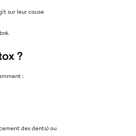
git sur leur cause
bré.
tox ?
otamment :
incement des dents) ou