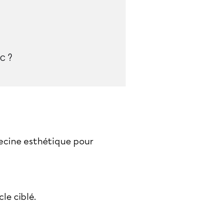
c ?
decine esthétique pour
.
le ciblé.