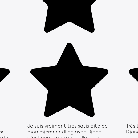
Je suis vraiment très satisfaite de
Très
sse
mon microneedling avec Diana.
Dian
é des
C’est une professionnelle douce,