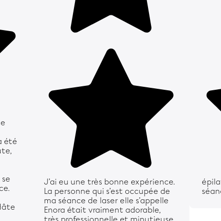
ce
a été
ute,
 se
J’ai eu une très bonne expérience.
épila
ce.
La personne qui s’est occupée de
séan
ma séance de laser elle s’appelle
 Hâte
Enora était vraiment adorable,
très professionnelle et minutieuse.