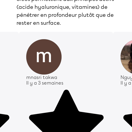
(acide hyaluronique, vitamines) de
pénétrer en profondeur plutôt que de
rester en surface.
mnasri takwa
Nguy
Il y a 3 semaines
Il y 