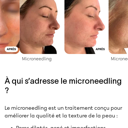
Microneedling
Microne
À qui s’adresse le microneedling
?
Le microneedling est un traitement conçu pour
améliorer la qualité et la texture de la peau :
Pores dilatés, acné et imperfections