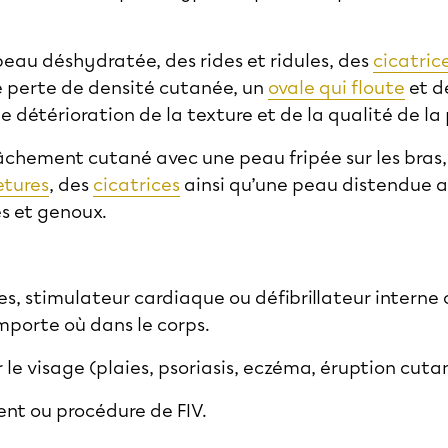
 peau déshydratée, des rides et ridules, des
cicatric
 perte de densité cutanée, un
ovale qui floute
et d
 détérioration de la texture et de la qualité de la
elâchement cutané avec une peau fripée sur les bras
etures
, des
cicatrices
ainsi qu’une peau distendue 
ses et genoux.
s, stimulateur cardiaque ou défibrillateur interne
importe où dans le corps.
r le visage (plaies, psoriasis, eczéma, éruption cuta
ent ou procédure de FIV.