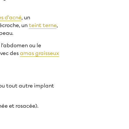
es d’acné
, un
écroche, un
teint terne
,
 peau.
, l’abdomen ou le
avec des
amas graisseux
 ou tout autre implant
née et rosacée).