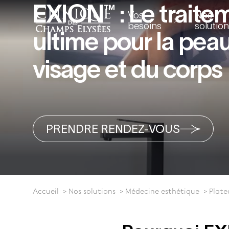
EXION™ : Le traite
Vos
Nos
besoins
solutio
ultime pour la pea
visage et du corps
PRENDRE RENDEZ-VOUS
Accueil
Nos solutions
Médecine esthétique
Plate