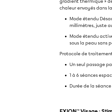
gradient thermique » dé
chaleur envoyés dans la
Mode étendu Désacti
millimètres, juste 
Mode étendu activé 
sous la peau sans p
Protocole de traitement
Un seul passage pa
1 à 6 séances espac
Durée de la séance 
EXION™ Visage : Stim