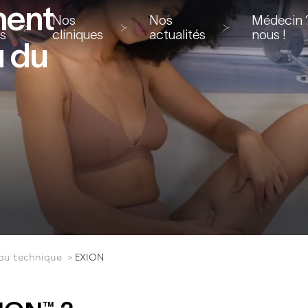
ment
Nos
Nos
Médecin ?
ns
cliniques
actualités
nous !
u du
au technique
EXION