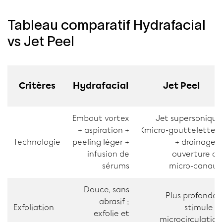
Tableau comparatif Hydrafacial
vs Jet Peel
Critères
Hydrafacial
Jet Peel
Embout vortex
Jet supersonique
+ aspiration +
(micro‑gouttelettes)
Technologie
peeling léger +
+ drainage +
infusion de
ouverture de
sérums
micro‑canaux
Douce, sans
Plus profonde ;
abrasif ;
Exfoliation
stimule la
exfolie et
microcirculation