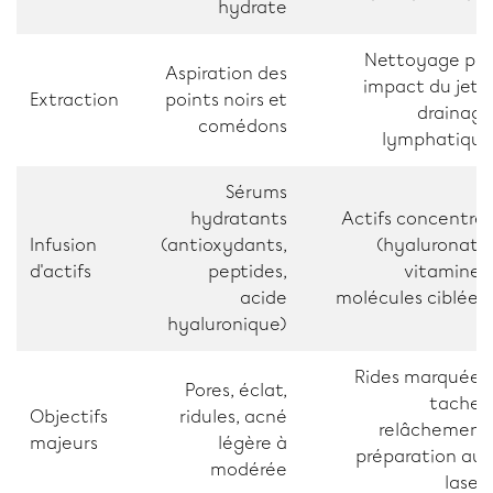
hydrate
Nettoyage par
Aspiration des
impact du jet +
Extraction
points noirs et
drainage
comédons
lymphatique
Sérums
hydratants
Actifs concentrés
Infusion
(antioxydants,
(hyaluronate,
d'actifs
peptides,
vitamines,
acide
molécules ciblées)
hyaluronique)
Rides marquées,
Pores, éclat,
taches,
Objectifs
ridules, acné
relâchement,
majeurs
légère à
préparation aux
modérée
lasers