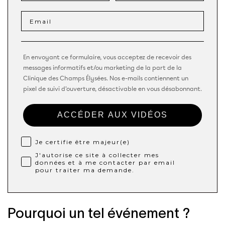
En envoyant ce formulaire, vous acceptez de recevoir des
messages informatifs et/ou marketing de la part de la
Clinique des Champs Élysées. Nos e-mails contiennent un
pixel de suivi d'ouverture, désactivable en vous désabonnant.
ACCÉDER AUX VIDÉOS
Je certifie être majeur(e)
J'autorise ce site à collecter mes
données et à me contacter par email
pour traiter ma demande.
Pourquoi un tel événement ?