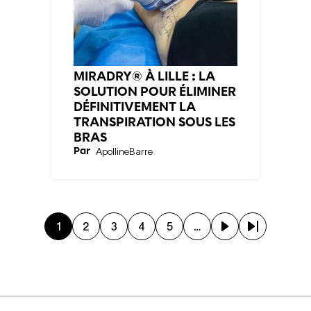
MIRADRY® À LILLE : LA
SOLUTION POUR ÉLIMINER
DÉFINITIVEMENT LA
TRANSPIRATION SOUS LES
BRAS
Par
Apolline
Barre
Page courante
Page
Page
Page
Page
Page suivante
Dernière page
1
2
3
4
5
…