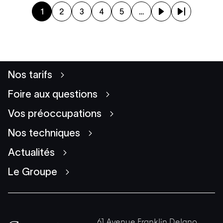
Page courante
Page
Page
Page
Page
Page suivante
Dernière page
1
2
3
4
5
…
Nos tarifs
Foire aux questions
Vos préoccupations
Nos techniques
Actualités
Le Groupe
61 Avenue Franklin Delano