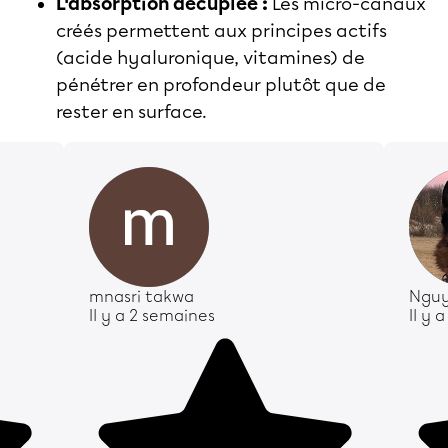
L'absorption décuplée :
Les micro-canaux
créés permettent aux principes actifs
(acide hyaluronique, vitamines) de
pénétrer en profondeur plutôt que de
rester en surface.
mnasri takwa
Nguy
Il y a 2 semaines
Il y 