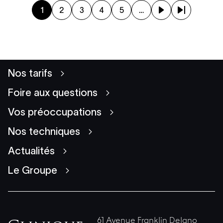
1
2
3
4
5
…
Page courante
Page
Page
Page
Page
Page suivante
Dernière page
Nos tarifs
Foire aux questions
Vos préoccupations
Nos techniques
Actualités
Le Groupe
61 Avenue Franklin Delano