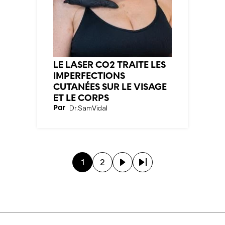
LE LASER CO2 TRAITE LES
IMPERFECTIONS
CUTANÉES SUR LE VISAGE
ET LE CORPS
Par
Dr.
Sam
Vidal
1
2
Page courante
Page
Page suivante
Dernière page