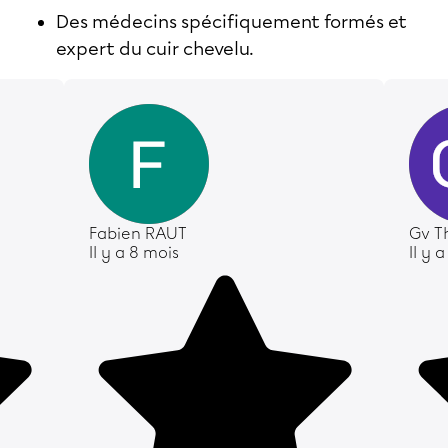
Des médecins spécifiquement formés et
expert du cuir chevelu.
Fabien RAUT
Gv T
Il y a 8 mois
Il y 