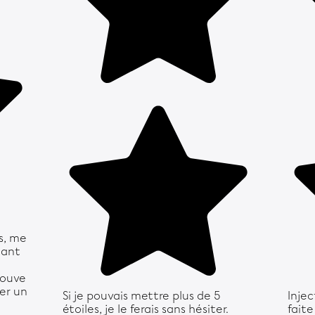
s, me
dant
trouve
der un
Si je pouvais mettre plus de 5
Inje
étoiles, je le ferais sans hésiter.
faite