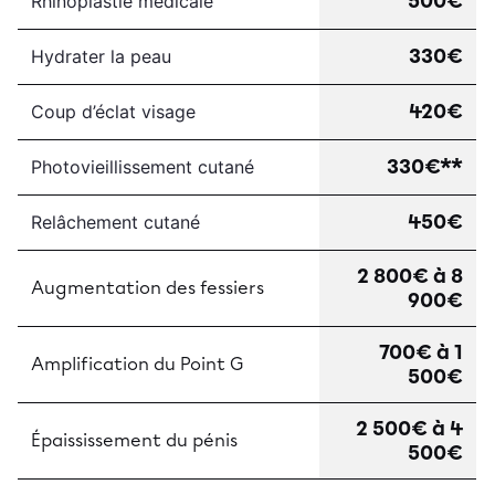
500€
Rhinoplastie médicale
330€
Hydrater la peau
420€
Coup d’éclat visage
330€**
Photovieillissement cutané
450€
Relâchement cutané
2 800€ à 8
Augmentation des fessiers
900€
700€ à 1
Amplification du Point G
500€
2 500€ à 4
Épaississement du pénis
500€