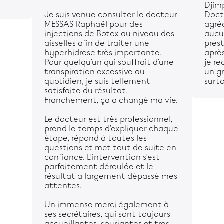
Djimp
Je suis venue consulter le docteur
Docte
MESSAS Raphaël pour des
agré
injections de Botox au niveau des
aucu
aisselles afin de traiter une
pres
hyperhidrose très importante.
aprè
Pour quelqu’un qui souffrait d’une
je r
transpiration excessive au
un gr
quotidien, je suis tellement
surt
satisfaite du résultat.
Franchement, ça a changé ma vie.
Le docteur est très professionnel,
prend le temps d’expliquer chaque
étape, répond à toutes les
questions et met tout de suite en
confiance. L’intervention s’est
parfaitement déroulée et le
résultat a largement dépassé mes
attentes.
Un immense merci également à
ses secrétaires, qui sont toujours
accueillantes, souriantes et tres