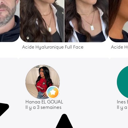
Acide Hyaluronique Full Face
Acide H
Hanaa EL GOUAL
Ines
Il y a 3 semaines
Il y 