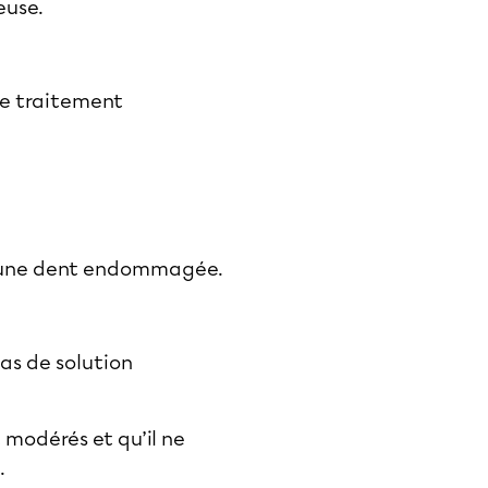
euse.
le traitement
er une dent endommagée.
as de solution
 modérés et qu’il ne
.