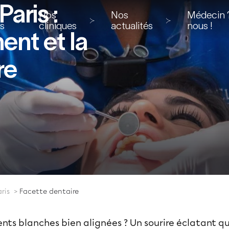
aris :
Nos
Nos
Médecin ?
ns
cliniques
actualités
nous !
ent et la
re
aris
Facette dentaire
ents blanches bien alignées ? Un sourire éclatant qui