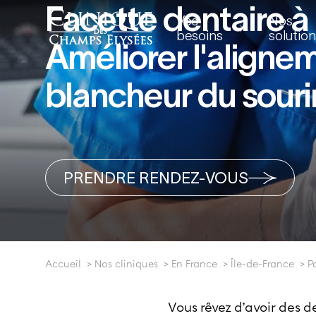
Facette dentaire à P
Vos
Nos
besoins
solutio
Améliorer l'alignem
blancheur du souri
PRENDRE RENDEZ-VOUS
Accueil
Nos cliniques
En France
Île-de-France
P
Vous rêvez d’avoir des d