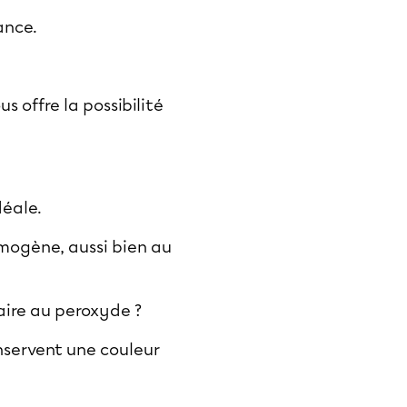
fance.
s offre la possibilité
déale.
omogène, aussi bien au
aire au peroxyde ?
nservent une couleur