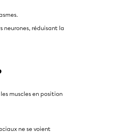
pasmes.
rs neurones, réduisant la
?
 les muscles en position
faciaux ne se voient