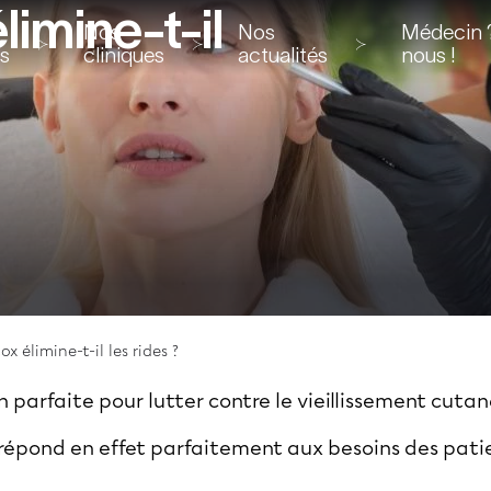
limine-t-il
Nos
Nos
Médecin ?
ns
cliniques
actualités
nous !
x élimine-t-il les rides ?
n parfaite pour lutter contre le vieillissement cutan
répond en effet parfaitement aux besoins des patie