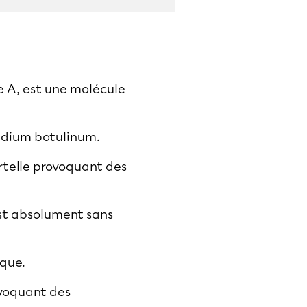
e A, est une molécule
ridium botulinum.
rtelle provoquant des
est absolument sans
ique.
ovoquant des