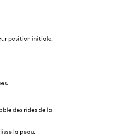
r position initiale.
ues.
able des rides de la
lisse la peau.