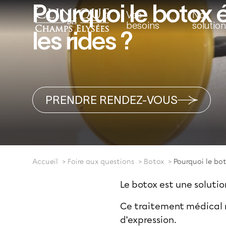
Pourquoi le botox é
Vos
Nos
besoins
solutio
les rides ?
PRENDRE RENDEZ-VOUS
Accueil
Foire aux questions
Botox
Pourquoi le boto
Le botox est une solutio
Ce traitement médical 
d’expression.