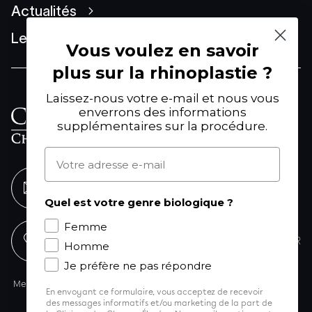
Actualités
Le Groupe
Vous voulez en savoir
plus sur la rhinoplastie ?
Laissez-nous votre e-mail et nous vous
61 Avenue Franklin Delano
enverrons des informations
Roosevelt
supplémentaires sur la procédure.
75008 Paris
Adresse e-mail
ENVOYEZ-NOUS UN MESSAGE
Quel est votre genre biologique ?
Femme
01 53 77 25 88
NOUS TROUVER
Homme
Je préfère ne pas répondre
Mentions légales
Politique de confidentialité
Formulaires patients
En envoyant ce formulaire, vous acceptez de recevoir
© Copyright 2024 CRPCE
des messages informatifs et/ou marketing de la part de