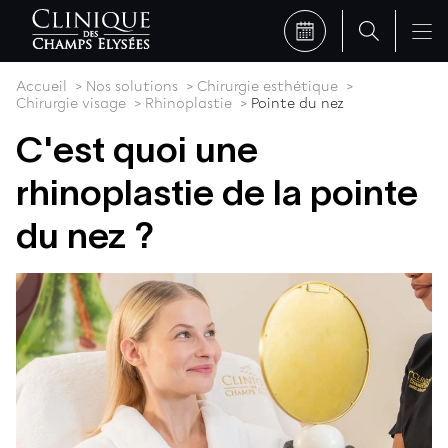
Accueil
Nos solutions
Chirurgie esthétique
Chirurgie visage
Rhinoplastie
Pointe du nez
C'est quoi une
rhinoplastie de la pointe
du nez ?