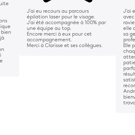
uite
J'ai eu recours au parcours
J’ai 
épilation laser pour le visage.
avec
ions
J'ai été accompagnée à 100% par
ravie
nique
une équipe au top.
elle 
 bien
Encore merci à eux pour cet
sa ge
jà
accompagnement.
prof
Merci à Clarisse et ses collègues.
Elle 
on
chaq
i
atte
e
patie
parfa
résul
satis
reco
Andr
bienv
travai