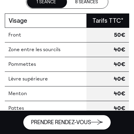
1 SÉANCE
8 SÉANCES
Visage
Tarifs TTC*
50€
Front
40€
Zone entre les sourcils
40€
Pommettes
40€
Lèvre supérieure
40€
Menton
40€
Pattes
PRENDRE RENDEZ-VOUS
50€
Ovale du visage