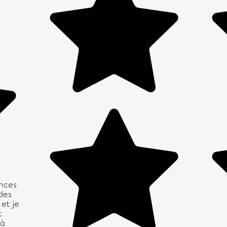
nces
 des
et je
t
 à