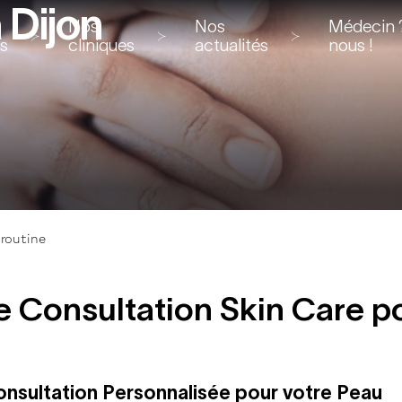
 Dijon
Nos
Nos
Médecin ?
ns
cliniques
actualités
nous !
 routine
 Consultation Skin Care p
nsultation Personnalisée pour votre Peau