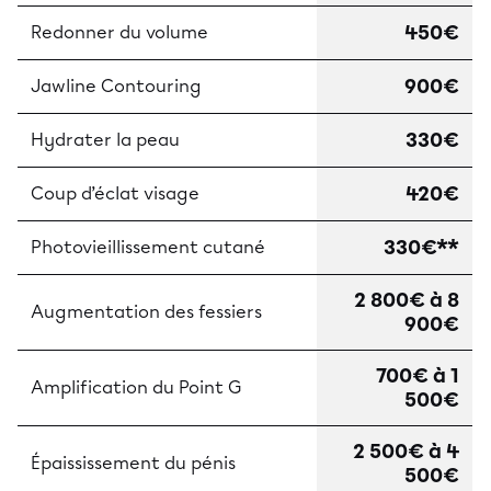
450€
Redonner du volume
900€
Jawline Contouring
330€
Hydrater la peau
420€
Coup d’éclat visage
330€**
Photovieillissement cutané
2 800€ à 8
Augmentation des fessiers
900€
700€ à 1
Amplification du Point G
500€
2 500€ à 4
Épaississement du pénis
500€