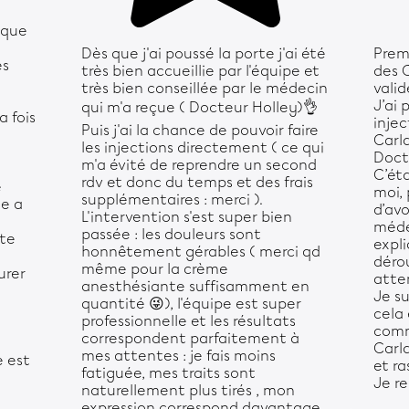
ique
Dès que j'ai poussé la porte j'ai été
Prem
ès
très bien accueillie par l'équipe et
des 
très bien conseillée par le médecin
valid
J’ai 
qui m'a reçue ( Docteur Holley)👌
a fois
injec
Puis j'ai la chance de pouvoir faire
Carl
les injections directement ( ce qui
Doct
m'a évité de reprendre un second
C’ét
rdv et donc du temps et des frais
e
moi,
supplémentaires : merci ).
le a
d’avo
L'intervention s'est super bien
méde
passée : les douleurs sont
ute
expl
honnêtement gérables ( merci qd
déro
même pour la crème
urer
atte
anesthésiante suffisamment en
Je su
quantité 😜), l'équipe est super
cela
professionnelle et les résultats
comm
correspondent parfaitement à
Carl
mes attentes : je fais moins
e est
et ra
fatiguée, mes traits sont
Je r
naturellement plus tirés , mon
expression correspond davantage