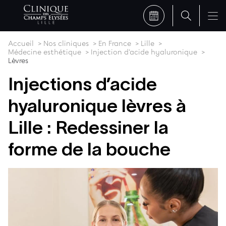
Accueil
Nos cliniques
En France
Lille
Médecine esthétique
Injection d'acide hyaluronique
Lèvres
Injections d’acide
hyaluronique lèvres à
Lille : Redessiner la
forme de la bouche